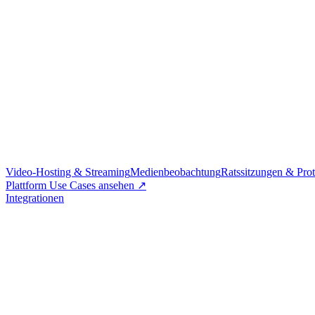
Video-Hosting & Streaming
Medienbeobachtung
Ratssitzungen & Prot
Plattform Use Cases ansehen ↗
Integrationen