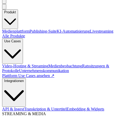
Produkt
Medienplattform
Publishing-Suite
KI-Automatisierung
Livestreaming
Alle Produkte
Use Cases
Video-Hosting & Streaming
Medienbeobachtung
Ratssitzungen &
Protokolle
Unternehmenskommunikation
Plattform Use Cases ansehen ↗
Integrationen
API & Ingest
Transkription & Untertitel
Embedding & Widgets
STREAMING & MEDIA