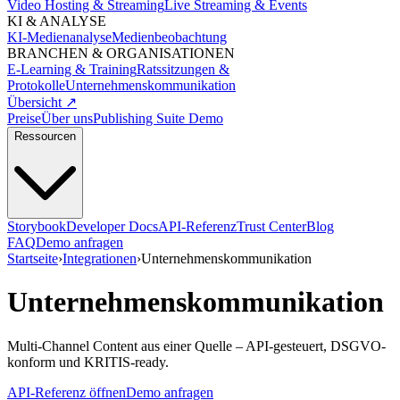
Video Hosting & Streaming
Live Streaming & Events
KI & ANALYSE
KI-Medienanalyse
Medienbeobachtung
BRANCHEN & ORGANISATIONEN
E-Learning & Training
Ratssitzungen &
Protokolle
Unternehmenskommunikation
Übersicht ↗
Preise
Über uns
Publishing Suite Demo
Ressourcen
Storybook
Developer Docs
API-Referenz
Trust Center
Blog
FAQ
Demo anfragen
Startseite
›
Integrationen
›
Unternehmenskommunikation
Unternehmenskommunikation
Multi-Channel Content aus einer Quelle – API-gesteuert, DSGVO-
konform und KRITIS-ready.
API-Referenz öffnen
Demo anfragen