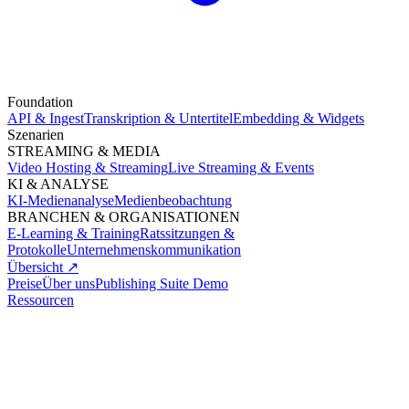
Foundation
API & Ingest
Transkription & Untertitel
Embedding & Widgets
Szenarien
STREAMING & MEDIA
Video Hosting & Streaming
Live Streaming & Events
KI & ANALYSE
KI-Medienanalyse
Medienbeobachtung
BRANCHEN & ORGANISATIONEN
E-Learning & Training
Ratssitzungen &
Protokolle
Unternehmenskommunikation
Übersicht ↗
Preise
Über uns
Publishing Suite Demo
Ressourcen