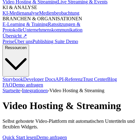
Video Hosting & Streaming
Live Streaming & Events
KI & ANALYSE
KI-Medienanalyse
Medienbeobachtung
BRANCHEN & ORGANISATIONEN
E-Learning & Training
Ratssitzungen &
Protokolle
Unternehmenskommunikation
Übersicht ↗
Preise
Über uns
Publishing Suite Demo
Ressourcen
Storybook
Developer Docs
API-Referenz
Trust Center
Blog
FAQ
Demo anfragen
Startseite
›
Integrationen
›
Video Hosting & Streaming
Video Hosting & Streaming
Selbst gehostete Video-Plattform mit automatischen Untertiteln und
flexiblen Widgets.
Quick Start lesen
Demo anfragen