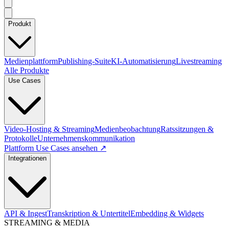
Produkt
Medienplattform
Publishing-Suite
KI-Automatisierung
Livestreaming
Alle Produkte
Use Cases
Video-Hosting & Streaming
Medienbeobachtung
Ratssitzungen &
Protokolle
Unternehmenskommunikation
Plattform Use Cases ansehen ↗
Integrationen
API & Ingest
Transkription & Untertitel
Embedding & Widgets
STREAMING & MEDIA