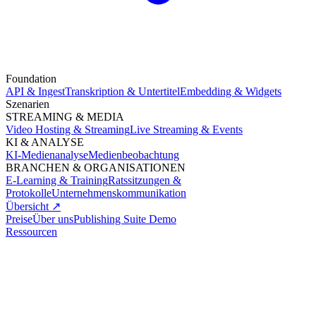
Foundation
API & Ingest
Transkription & Untertitel
Embedding & Widgets
Szenarien
STREAMING & MEDIA
Video Hosting & Streaming
Live Streaming & Events
KI & ANALYSE
KI-Medienanalyse
Medienbeobachtung
BRANCHEN & ORGANISATIONEN
E-Learning & Training
Ratssitzungen &
Protokolle
Unternehmenskommunikation
Übersicht ↗
Preise
Über uns
Publishing Suite Demo
Ressourcen