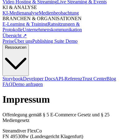
Video Hosting & Streaming
Live Streaming & Events
KI & ANALYSE
KI-Medienanalyse
Medienbeobachtung
BRANCHEN & ORGANISATIONEN
E-Learning & Training
Ratssitzungen &
Protokolle
Unternehmenskommunikation
Übersicht ↗
Preise
Über uns
Publishing Suite Demo
Ressourcen
Storybook
Developer Docs
API-Referenz
Trust Center
Blog
FAQ
Demo anfragen
Impressum
Offenlegung gemäß § 5 E-Commerce Gesetz und § 25
Mediengesetz
Streamdiver FlexCo
FN 495308w (Landesgericht Klagenfurt)