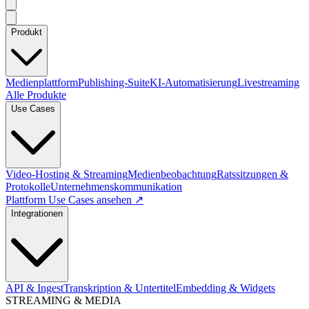
Produkt
Medienplattform
Publishing-Suite
KI-Automatisierung
Livestreaming
Alle Produkte
Use Cases
Video-Hosting & Streaming
Medienbeobachtung
Ratssitzungen &
Protokolle
Unternehmenskommunikation
Plattform Use Cases ansehen ↗
Integrationen
API & Ingest
Transkription & Untertitel
Embedding & Widgets
STREAMING & MEDIA