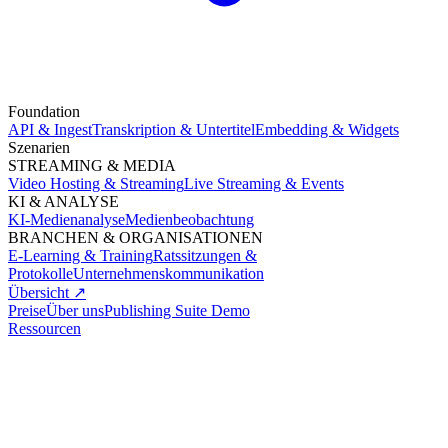
Foundation
API & Ingest
Transkription & Untertitel
Embedding & Widgets
Szenarien
STREAMING & MEDIA
Video Hosting & Streaming
Live Streaming & Events
KI & ANALYSE
KI-Medienanalyse
Medienbeobachtung
BRANCHEN & ORGANISATIONEN
E-Learning & Training
Ratssitzungen &
Protokolle
Unternehmenskommunikation
Übersicht ↗
Preise
Über uns
Publishing Suite Demo
Ressourcen