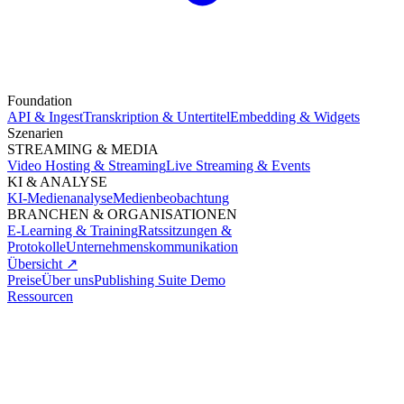
Foundation
API & Ingest
Transkription & Untertitel
Embedding & Widgets
Szenarien
STREAMING & MEDIA
Video Hosting & Streaming
Live Streaming & Events
KI & ANALYSE
KI-Medienanalyse
Medienbeobachtung
BRANCHEN & ORGANISATIONEN
E-Learning & Training
Ratssitzungen &
Protokolle
Unternehmenskommunikation
Übersicht ↗
Preise
Über uns
Publishing Suite Demo
Ressourcen