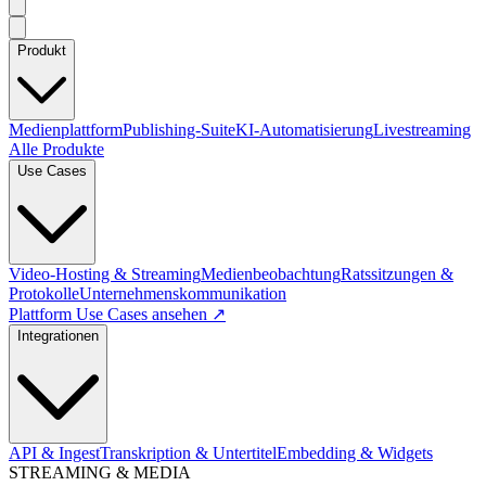
Produkt
Medienplattform
Publishing-Suite
KI-Automatisierung
Livestreaming
Alle Produkte
Use Cases
Video-Hosting & Streaming
Medienbeobachtung
Ratssitzungen &
Protokolle
Unternehmenskommunikation
Plattform Use Cases ansehen ↗
Integrationen
API & Ingest
Transkription & Untertitel
Embedding & Widgets
STREAMING & MEDIA