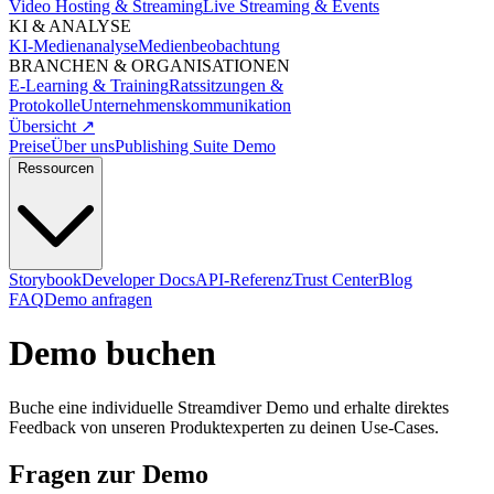
Video Hosting & Streaming
Live Streaming & Events
KI & ANALYSE
KI-Medienanalyse
Medienbeobachtung
BRANCHEN & ORGANISATIONEN
E-Learning & Training
Ratssitzungen &
Protokolle
Unternehmenskommunikation
Übersicht ↗
Preise
Über uns
Publishing Suite Demo
Ressourcen
Storybook
Developer Docs
API-Referenz
Trust Center
Blog
FAQ
Demo anfragen
Demo buchen
Buche eine individuelle Streamdiver Demo und erhalte direktes
Feedback von unseren Produktexperten zu deinen Use-Cases.
Fragen zur Demo