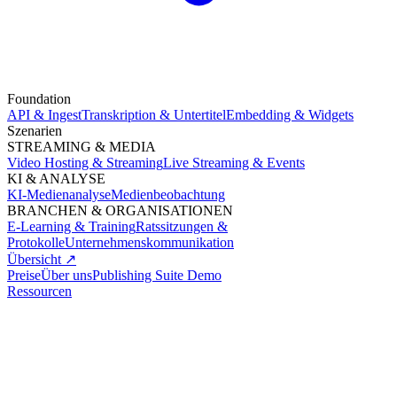
Foundation
API & Ingest
Transkription & Untertitel
Embedding & Widgets
Szenarien
STREAMING & MEDIA
Video Hosting & Streaming
Live Streaming & Events
KI & ANALYSE
KI-Medienanalyse
Medienbeobachtung
BRANCHEN & ORGANISATIONEN
E-Learning & Training
Ratssitzungen &
Protokolle
Unternehmenskommunikation
Übersicht ↗
Preise
Über uns
Publishing Suite Demo
Ressourcen