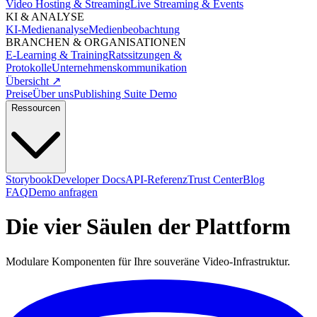
Video Hosting & Streaming
Live Streaming & Events
KI & ANALYSE
KI-Medienanalyse
Medienbeobachtung
BRANCHEN & ORGANISATIONEN
E-Learning & Training
Ratssitzungen &
Protokolle
Unternehmenskommunikation
Übersicht ↗
Preise
Über uns
Publishing Suite Demo
Ressourcen
Storybook
Developer Docs
API-Referenz
Trust Center
Blog
FAQ
Demo anfragen
Die
vier Säulen
der Plattform
Modulare Komponenten für Ihre souveräne Video-Infrastruktur.