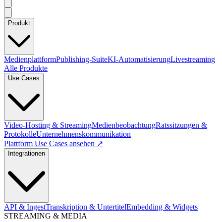
Produkt
Medienplattform
Publishing-Suite
KI-Automatisierung
Livestreaming
Alle Produkte
Use Cases
Video-Hosting & Streaming
Medienbeobachtung
Ratssitzungen &
Protokolle
Unternehmenskommunikation
Plattform Use Cases ansehen ↗
Integrationen
API & Ingest
Transkription & Untertitel
Embedding & Widgets
STREAMING & MEDIA