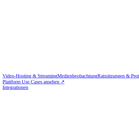
Video-Hosting & Streaming
Medienbeobachtung
Ratssitzungen & Prot
Plattform Use Cases ansehen ↗
Integrationen