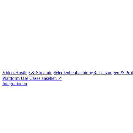
Video-Hosting & Streaming
Medienbeobachtung
Ratssitzungen & Prot
Plattform Use Cases ansehen ↗
Integrationen